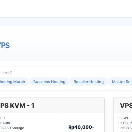
VPS
ЕГОРІЇ
osting Murah
Business Hosting
Reseller Hosting
Master Res
PS KVM - 1
VPS
CPU
- 1 CPU
GB Ram
- 2 GB R
Rp40,000-
GB SSD Storage
- 25GB S