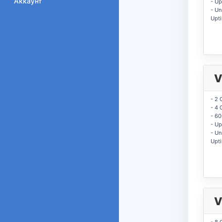
Аккаунт
- U
- Un
Upt
V
- 2 
- 4
- 6
- U
- Un
Upt
V