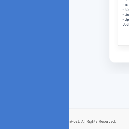
- 8 
- 16
- 3
- Un
- Up
Upt
Copyright © 2026 ArenHost. All Rights Reserved.