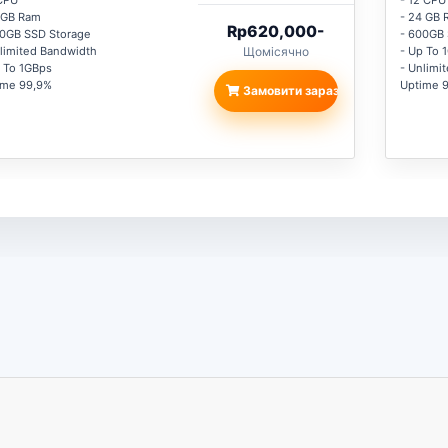
CPU
- 12 CPU
 GB Ram
- 24 GB
Rp620,000-
00GB SSD Storage
- 600GB
limited Bandwidth
Щомісячно
- Up To 
 To 1GBps
- Unlimi
ime 99,9%
Uptime 
Замовити зараз