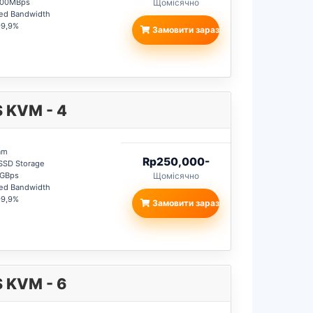
 100MBps
Щомісячно
ted Bandwidth
99,9%
Замовити зараз
 KVM - 4
am
Rp250,000-
SSD Storage
1GBps
Щомісячно
ted Bandwidth
99,9%
Замовити зараз
 KVM - 6