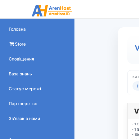
Головна
Store
Сповіщення
База знань
КАТ
H
Статус мережі
Партнерство
V
Зв'язок з нами
- 1 
- 1 
- 10