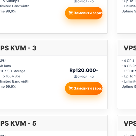
p To 50mbps
Щомісячно
- Up To
limited Bandwidth
- Unlimi
ime 99,9%
Uptime 
Замовити зараз
PS KVM - 3
VPS
CPU
- 4 CPU
 GB Ram
- 8 GB R
Rp120,000-
0GB SSD Storage
- 150GB 
p To 100MBps
Щомісячно
- Up To 
limited Bandwidth
- Unlimi
ime 99,9%
Uptime 
Замовити зараз
PS KVM - 5
VPS