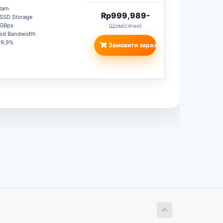
 Ram
Rp999,989-
 SSD Storage
1GBps
Щомісячно
ted Bandwidth
99,9%
Замовити зараз