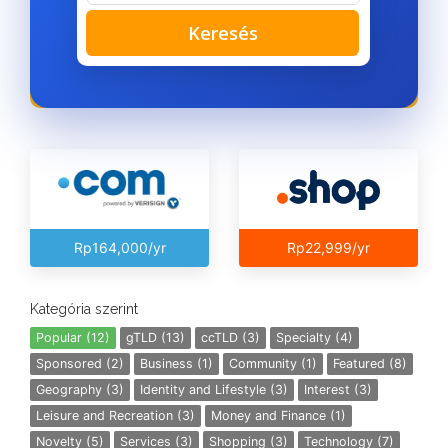
Keresés
Rp164,000/yr
Rp22,999/yr
Kategória szerint
Popular (12)
gTLD (13)
ccTLD (3)
Specialty (4)
Sponsored (2)
Business (1)
Community (1)
Featured (8)
Geography (3)
Identity and Lifestyle (3)
Interest (3)
Leisure and Recreation (3)
Money and Finance (1)
Novelty (5)
Services (3)
Shopping (3)
Technology (7)