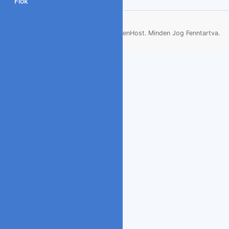
Fiók
Szerzői jog © 2026 ArenHost. Minden Jog Fenntartva.