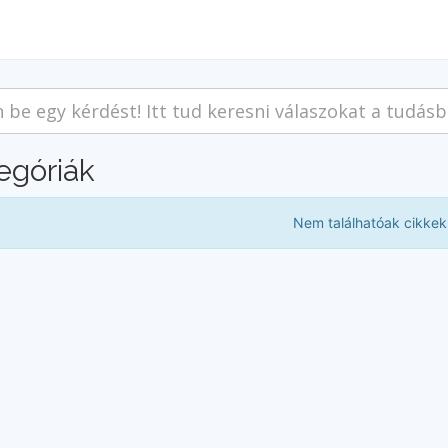
egóriák
Nem találhatóak cikkek