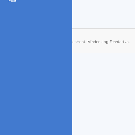
Fiók
Szerzői jog © 2026 ArenHost. Minden Jog Fenntartva.