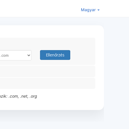
Magyar
Ellenőrzés
ik: .com, .net, .org