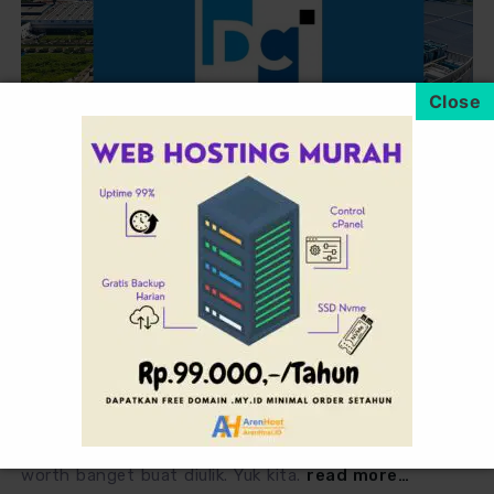
by
aren
October 28, 2025
0
Profil PT. DCI INDONESIA(DCII) | Raja
Data Center Indonesia
Kalau kamu lagi stalking pasar saham atau tren
teknologi di Indonesia, pasti nggak bisa melewatkan
nama DCII. Perusahaan ini bener bener naik daun dan
worth banget buat diulik. Yuk kita.
read more…