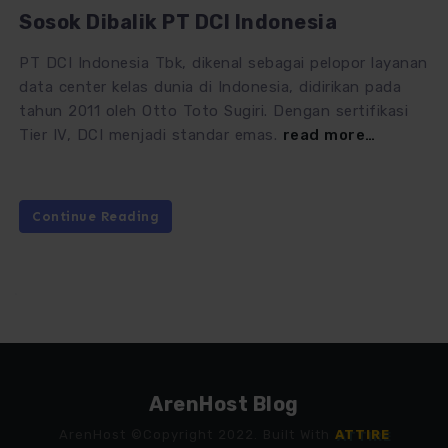
Sosok Dibalik PT DCI Indonesia
PT DCI Indonesia Tbk, dikenal sebagai pelopor layanan
data center kelas dunia di Indonesia, didirikan pada
tahun 2011 oleh Otto Toto Sugiri. Dengan sertifikasi
Tier IV, DCI menjadi standar emas.
read more…
Continue Reading
ArenHost Blog
ArenHost ©Copyright 2022. Built With
ATTIRE